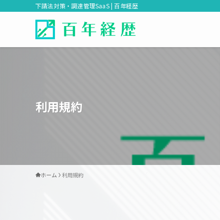
下請法対策・調達管理SaaS | 百年経歴
利用規約
ホーム
利用規約